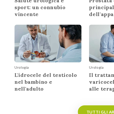
Salute urologica e
Prostata 
sport: un connubio
principal
vincente
dell'app
Urologia
Urologia
L'idrocele del testicolo
Il tratta
nel bambino e
varicocel
nell'adulto
alle tera
TUTTI GLI A