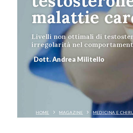
testosteron
malattie car
Livelli non ottimali di testost
irregolarità nel comportamento
Dott. Andrea Militello
HOME
MAGAZINE
MEDICINA E CHIR