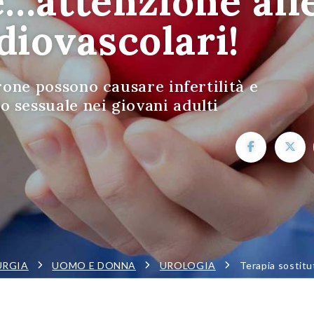
e…attenzione all
diovascolari!
erone possono causare infertilità e
 sessuale nei giovani adulti
URGIA
UOMO E DONNA
UROLOGIA
Terapia sostitu