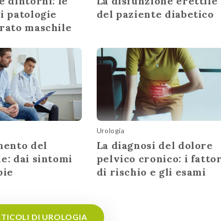
e dintorni: le
La disfunzione erettile
i patologie
del paziente diabetico
arato maschile
Urologia
mento del
La diagnosi del dolore
e: dai sintomi
pelvico cronico: i fatto
pie
di rischio e gli esami
RTICOLI DI UROLOGIA