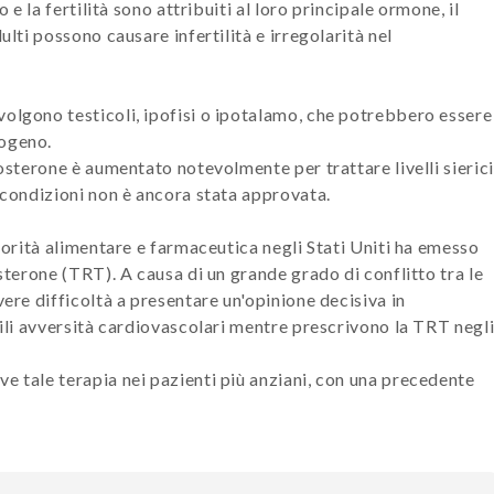
 e la fertilità sono attribuiti al loro principale ormone, il
adulti possono causare infertilità e irregolarità nel
volgono testicoli, ipofisi o ipotalamo, che potrebbero essere
sogeno.
tosterone è aumentato notevolmente per trattare livelli sierici
i condizioni non è ancora stata approvata.
utorità alimentare e farmaceutica negli Stati Uniti ha emesso
osterone (TRT). A causa di un grande grado di conflitto tra le
vere difficoltà a presentare un'opinione decisiva in
bili avversità cardiovascolari mentre prescrivono la TRT negl
e tale terapia nei pazienti più anziani, con una precedente