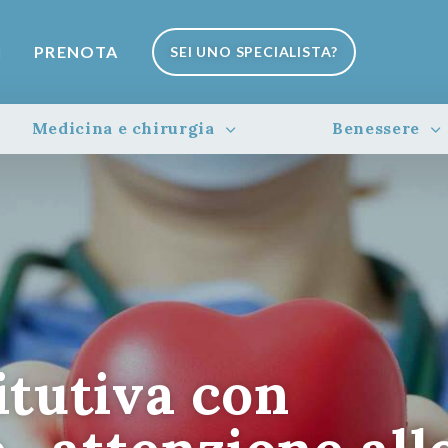
I
PRENOTA
SEI UNO SPECIALISTA?
Medicina e chirurgia
Benessere
itutiva con