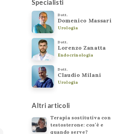
Specialisti
Dott.
Domenico Massari
Urologia
Dott.
Lorenzo Zanatta
Endocrinologia
Dott.
Claudio Milani
Urologia
i
Altri articoli
Terapia sostitutiva con
testosterone: cos’è e
quando serve?