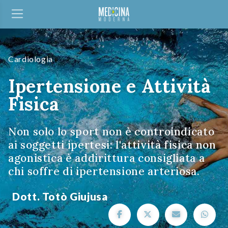
Cardiologia
Ipertensione e Attività
Fisica
Non solo lo sport non è controindicato
ai soggetti ipertesi: l'attività fisica non
agonistica è addirittura consigliata a
chi soffre di ipertensione arteriosa.
Dott. Totò Giujusa