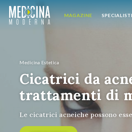
MAGAZINE
SPECIALIST
Medicina Estetica
Cicatrici da acn
trattamenti di 
Le cicatrici acneiche possono esse