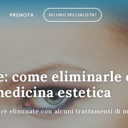
I
PRENOTA
SEI UNO SPECIALISTA?
e: come eliminarle 
medicina estetica
re eliminate con alcuni trattamenti di m