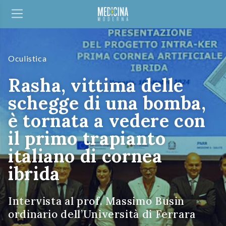
Oculistica
Rasha, vittima delle
schegge di una bomba,
è tornata a vedere con
il primo trapianto
italiano di cornea
ibrida
Intervista al prof. Massimo Busin
ordinario dell’Università di Ferrara