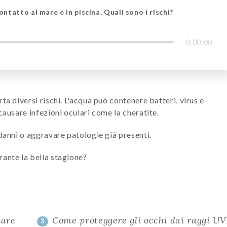
ontatto al mare e in piscina. Quali sono i rischi?
0:00:00
a diversi rischi. L'acqua può contenere batteri, virus e
causare infezioni oculari come la cheratite.
 danni o aggravare patologie già presenti.
rante la bella stagione?
mare
Come proteggere gli occhi dai raggi UV
3