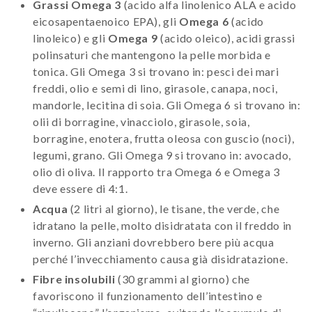
Grassi Omega 3
(acido alfa linolenico ALA e acido
eicosapentaenoico EPA), gli
Omega 6
(acido
linoleico) e gli
Omega 9
(acido oleico), acidi grassi
polinsaturi che mantengono la pelle morbida e
tonica. Gli Omega 3 si trovano in: pesci dei mari
freddi, olio e semi di lino, girasole, canapa, noci,
mandorle, lecitina di soia. Gli Omega 6 si trovano in:
olii di borragine, vinacciolo, girasole, soia,
borragine, enotera, frutta oleosa con guscio (noci),
legumi, grano. Gli Omega 9 si trovano in: avocado,
olio di oliva. Il rapporto tra Omega 6 e Omega 3
deve essere di 4:1.
Acqua
(2 litri al giorno), le tisane, the verde, che
idratano la pelle, molto disidratata con il freddo in
inverno. Gli anziani dovrebbero bere più acqua
perché l’invecchiamento causa già disidratazione.
Fibre insolubili
(30 grammi al giorno)
che
favoriscono il funzionamento dell’intestino e