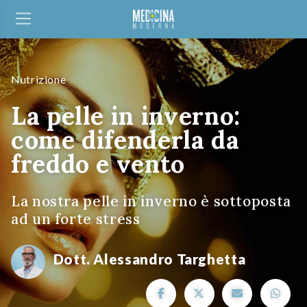
Nutrizione
La pelle in inverno:
come difenderla da
freddo e vento
La nostra pelle in inverno è sottoposta
ad un forte stress
Dott. Alessandro Targhetta