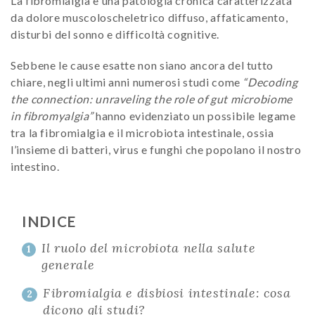
La fibromialgia è una patologia cronica caratterizzata
da dolore muscoloscheletrico diffuso, affaticamento,
disturbi del sonno e difficoltà cognitive.
Sebbene le cause esatte non siano ancora del tutto
chiare, negli ultimi anni numerosi studi come
“Decoding
the connection: unraveling the role of gut microbiome
in fibromyalgia”
hanno evidenziato un possibile legame
tra la fibromialgia e il microbiota intestinale, ossia
l’insieme di batteri, virus e funghi che popolano il nostro
intestino.
INDICE
Il ruolo del microbiota nella salute
1
generale
Fibromialgia e disbiosi intestinale: cosa
2
dicono gli studi?