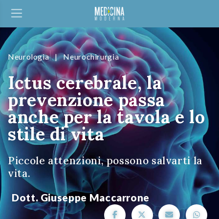
Neurologia
|
Neurochirurgia
Ictus cerebrale, la
prevenzione passa
anche per la tavola e lo
stile di vita
Piccole attenzioni, possono salvarti la
vita.
Dott. Giuseppe Maccarrone