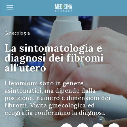
Ginecologia
La sintomatologia e
diagnosi dei fibromi
all'utero
I leiomiomi sono in genere
asintomatici, ma dipende dalla
posizione, numero e dimensioni dei
fibromi. Visita ginecologica ed
ecografia confermano la diagnosi.