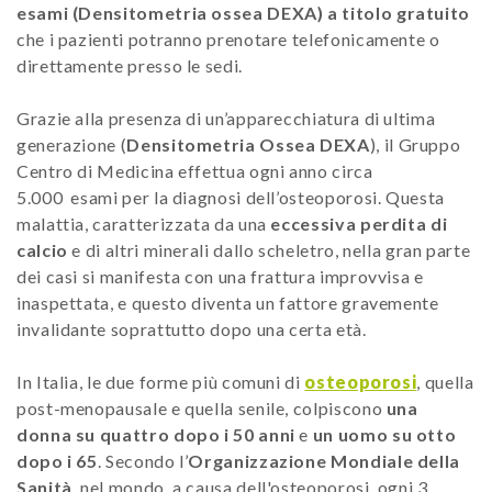
esami (Densitometria ossea DEXA) a titolo gratuito
che i pazienti potranno prenotare telefonicamente o
direttamente presso le sedi.
Grazie alla presenza di un’apparecchiatura di ultima
generazione (
Densitometria Ossea DEXA
), il Gruppo
Centro di Medicina effettua ogni anno circa
5.000 esami per la diagnosi dell’osteoporosi. Questa
malattia, caratterizzata da una
eccessiva perdita di
calcio
e di altri minerali dallo scheletro, nella gran parte
dei casi si manifesta con una frattura improvvisa e
inaspettata, e questo diventa un fattore gravemente
invalidante soprattutto dopo una certa età.
In Italia, le due forme più comuni di
osteoporosi
, quella
post-menopausale e quella senile, colpiscono
una
donna su quattro dopo i 50 anni
e
un uomo su otto
dopo i 65
. Secondo l’
Organizzazione Mondiale della
Sanità
, nel mondo, a causa dell'osteoporosi, ogni 3