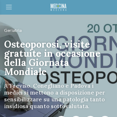
Geriatria
Osteoporosi, visite
gratuite in occasione
della Giornata
Mondiale
A Treviso, Conegliano e Padova i
medici si mettono a disposizione per
sensibilizzare su una patologia tanto
insidiosa quanto sottovalutata.