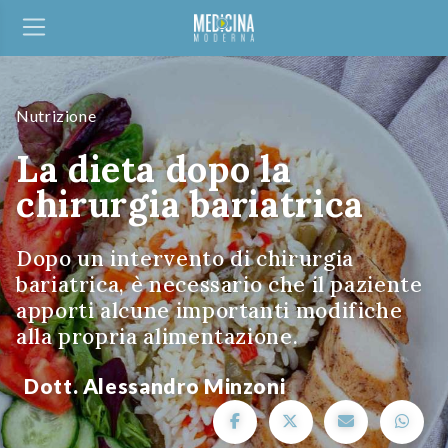
Nutrizione
La dieta dopo la
chirurgia bariatrica
Dopo un intervento di chirurgia
bariatrica, è necessario che il paziente
apporti alcune importanti modifiche
alla propria alimentazione.
Dott. Alessandro Minzoni