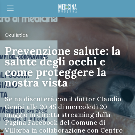
Oculistica
Prevenzione salute: la
salute degli occhi e
come proteggere la
nostra vista
Se ne discuterà con il dottor Claudio
Genisi alle 20:45 di mercoledì 20
maggio in diretta streaming dalla
Pagina Facebook del Comune di
Villorba in collaborazione con Centro