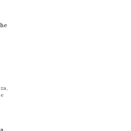
che
za,
he
ra