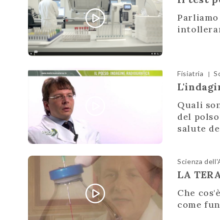
Parliamo 
intollera
Fisiatria
S
|
L'indagi
Quali son
del pols
salute del
Scienza dell
LA TER
Che cos'è
come fun