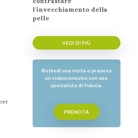
contrastare
l'invecchiamento della
pelle
VEDI DI PIÙ
Richiedi una visita o prenota
un videoconsulto con uno
specialista di fiducia.
per
PRENOTA