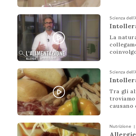
Scienza dell
Intolle
La natura
collegam
coinvolgo
Scienza dell
Intoller
Tra gli a
troviamo 
causano d
Nutrizione
|
Allergie