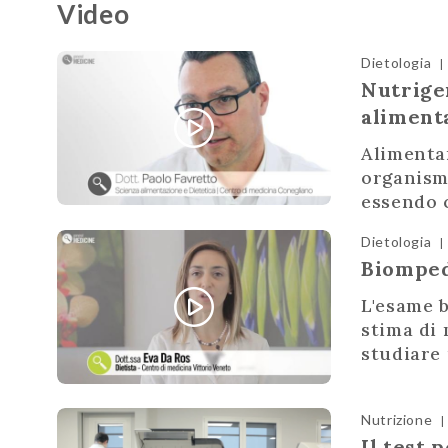
Video
Dietologia
|
Nutrigen
aliment
Alimentar
organismo
essendo c
Dietologia
|
Biomped
L'esame 
stima di
studiare 
Nutrizione
|
Il test 