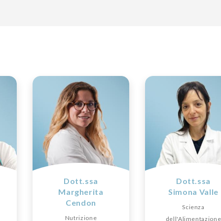
Dott.ssa
Dott.ssa
Margherita
Simona Valle
Cendon
Scienza
Nutrizione
dell'Alimentazion