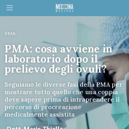
PMA
PMA: cosa avviene in
laboratorio dopo il
prelievo degli ovuli?
Seguiamo le diverse fasi della PMA per
mostrare tutto quello che una coppia
deve sapere prima di intraprendere il
percorso di procreazione
medicalmente assistita
Dott. Mario Thiella