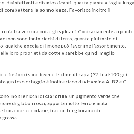
che, disinfettanti e disintossicanti, questa pianta a foglia lung
di
combattere la sonnolenza
. Favorisce inoltre il
a un’altra verdura nota: gli
spinaci
. Contrariamente a quanto
inaci non sono tanto ricchi di ferro, quanto piuttosto di
no, qualche goccia di limone può favorirne l’assorbimento.
delle loro proprietà da cotte e sarebbe quindi meglio
io e fosforo) sono invece le
cime di rapa
(32 kcal/100 gr).
sto gustoso ortaggio è inoltre ricco di
vitamine A,
B2
e
C
.
sono inoltre ricchi di
clorofilla
, un pigmento verde che
ione di globuli rossi, apporta molto ferro e aiuta
se funzioni secondarie, tra ciu il miglioramento
a grassa.