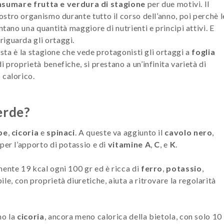
sumare frutta e verdura di stagione
per due motivi. Il
nostro organismo durante tutto il corso dell’anno, poi perchè l
ntano una quantità maggiore di nutrienti e principi attivi. E
iguarda gli ortaggi.
esta è la stagione che vede protagonisti gli ortaggi a
foglia
i proprietà benefiche, si prestano a un’infinita varietà di
 calorico.
erde?
pe
,
cicoria
e
spinaci
. A queste va aggiunto il
cavolo nero
,
per l’apporto di potassio e di
vitamine A
,
C
, e
K
.
mente 19 kcal ogni 100 gr ed è ricca di
ferro
,
potassio
,
ile, con proprietà diuretiche, aiuta a ritrovare la regolarità
mo la
cicoria
, ancora meno calorica della bietola, con solo 10