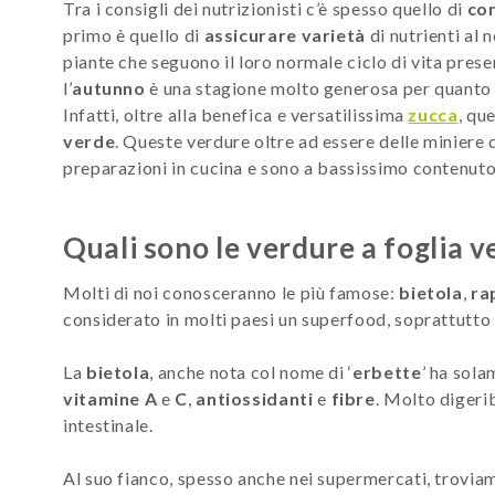
Tra i consigli dei nutrizionisti c’è spesso quello di
con
primo è quello di
assicurare varietà
di nutrienti al 
piante che seguono il loro normale ciclo di vita prese
l’
autunno
è una stagione molto generosa per quanto r
Infatti, oltre alla benefica e versatilissima
zucca
, qu
verde
. Queste verdure oltre ad essere delle miniere d
preparazioni in cucina e sono a bassissimo contenuto
Quali sono le verdure a foglia v
Molti di noi conosceranno le più famose:
bietola
,
ra
considerato in molti paesi un superfood, soprattutto 
La
bietola
, anche nota col nome di ‘
erbette
’ ha sola
vitamine A
e
C
,
antiossidanti
e
fibre
. Molto digerib
intestinale.
Al suo fianco, spesso anche nei supermercati, trovia