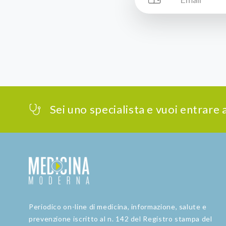
Sei uno specialista e vuoi entrare
Periodico on-line di medicina, informazione, salute e
prevenzione iscritto al n. 142 del Registro stampa del