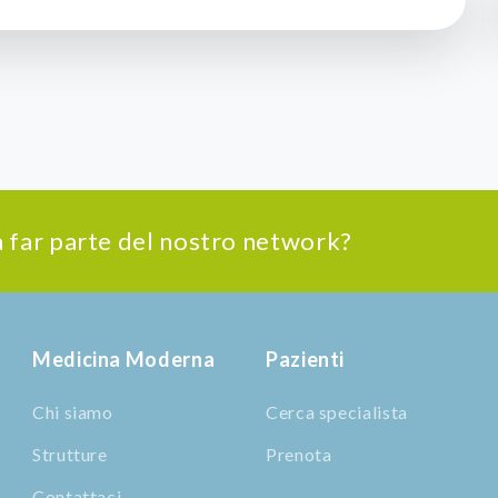
 a far parte del nostro network?
Medicina Moderna
Pazienti
Chi siamo
Cerca specialista
Strutture
Prenota
Contattaci