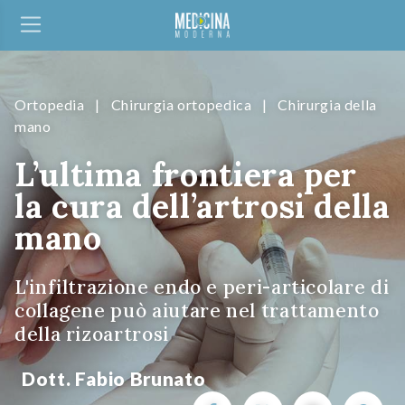
Ortopedia
|
Chirurgia ortopedica
|
Chirurgia della
mano
L’ultima frontiera per
la cura dell’artrosi della
mano
L'infiltrazione endo e peri-articolare di
collagene può aiutare nel trattamento
della rizoartrosi
Dott. Fabio Brunato