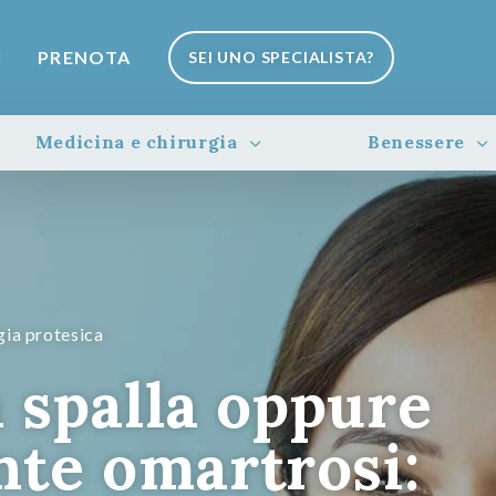
I
PRENOTA
SEI UNO SPECIALISTA?
Medicina e chirurgia
Benessere
gia protesica
a spalla oppure
te omartrosi: