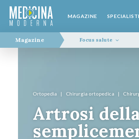
MAGAZINE
SPECIALIST
Magazine
Focus salute
Ortopedia
|
Chirurgia ortopedica
|
Chirur
Artrosi dell
semplicemen