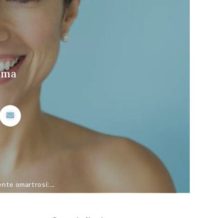
rima
nte omartrosi:...