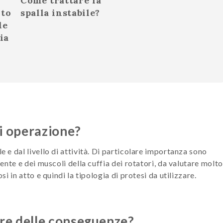
Come trattare la
nto
spalla instabile?
le
ia
di operazione?
e e dal livello di attività. Di particolare importanza sono
ziente e dei muscoli della cuffia dei rotatori, da valutare molto
si in atto e quindi la tipologia di protesi da utilizzare.
re delle conseguenze?