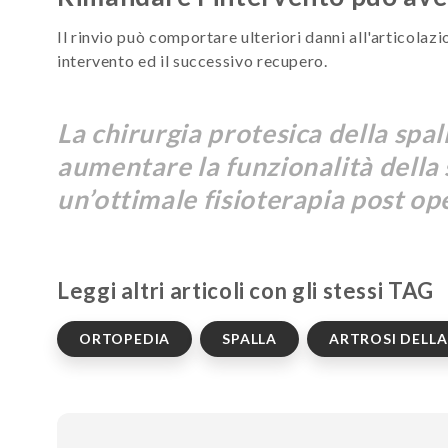
Il rinvio può comportare ulteriori danni all'articolazi
intervento ed il successivo recupero.
La chirurgia protesica della spal
aumentare la funzionalità della 
un’ottimale fisioterapia post op
Leggi altri articoli con gli stessi TAG
ORTOPEDIA
SPALLA
ARTROSI DELLA