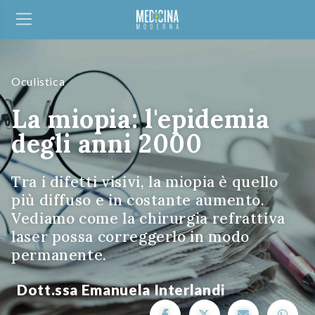
Oculistica
La miopia: l'epidemia
degli anni 2000
Tra i difetti visivi, la miopia è quello
più diffuso e in costante aumento.
Vediamo come la chirurgia refrattiva
laser possa correggerlo in modo
permanente.
Dott.ssa Emanuela Interlandi