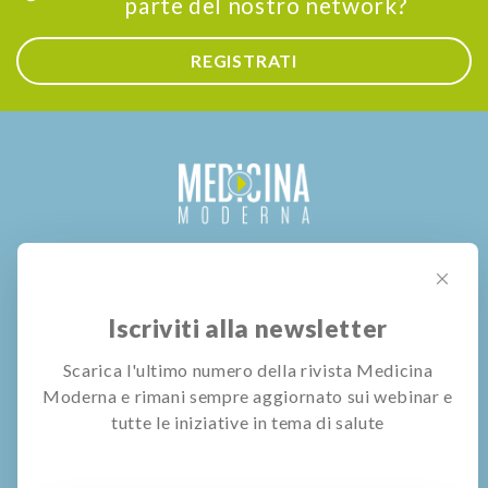
parte del nostro network?
REGISTRATI
Periodico on-line di medicina, informazione, salute e
prevenzione iscritto al n. 142 del Registro stampa del
Iscriviti alla newsletter
Tribunale di Treviso del 10/05/2010
Direttore responsabile Marco Toffolatti De Marchi
Scarica l'ultimo numero della rivista Medicina
Edito da Pubblivision S.r.l. Cison di Valmarino (TV).
Moderna e rimani sempre aggiornato sui webinar e
tutte le iniziative in tema di salute
C.F. Registro delle imprese e P.I. 04051870261
Capitale Sociale € 12.500,00 i.v.
Tel. 0422 697958 | Fax 0422 313994