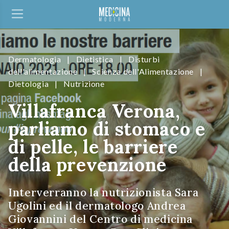
Dermatologia
|
Dietistica
|
Disturbi
dell'alimentazione
|
Scienza dell'Alimentazione
|
Dietologia
|
Nutrizione
Villafranca Verona,
parliamo di stomaco e
di pelle, le barriere
della prevenzione
Interverranno la nutrizionista Sara
Ugolini ed il dermatologo Andrea
Giovannini del Centro di medicina