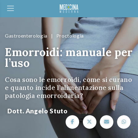
Gastroenterologia
|
Proctologia
Emorroidi: manuale per
l’uso
Cosa sono le emorroidi, come si curano
e quanto incide l’alimentazione sulla
patologia emorroidaria?
Dott. Angelo Stuto