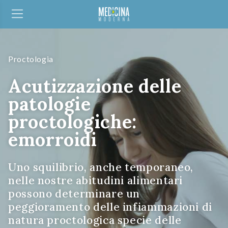
Proctologia
Acutizzazione delle
patologie
proctologiche:
emorroidi
Uno squilibrio, anche temporaneo,
nelle nostre abitudini alimentari
possono determinare un
peggioramento delle infiammazioni di
natura proctologica specie delle