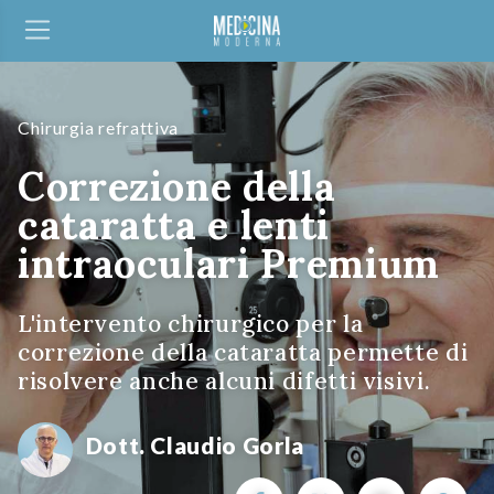
Chirurgia refrattiva
Correzione della
cataratta e lenti
intraoculari Premium
L'intervento chirurgico per la
correzione della cataratta permette di
risolvere anche alcuni difetti visivi.
Dott. Claudio Gorla