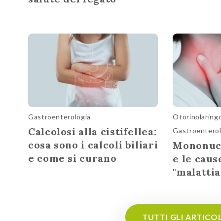
Gastroenterologia
Otorinolaringo
Calcolosi alla cistifellea:
Gastroenterol
cosa sono i calcoli biliari
Mononucl
e come si curano
e le caus
"malattia
TUTTI GLI ARTICO